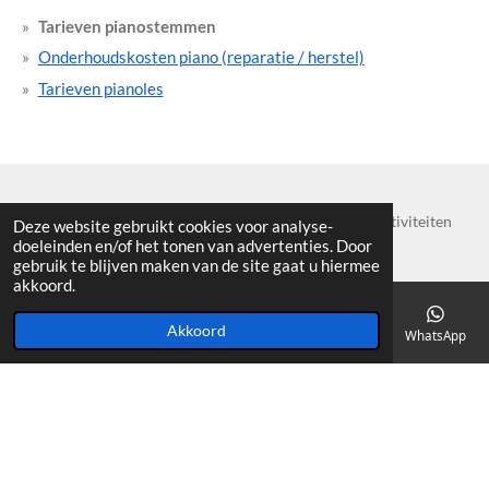
Tarieven pianostemmen
Onderhoudskosten piano (reparatie / herstel)
Tarieven pianoles
Voor meer informatie over de muzikale en artistieke activiteiten
Deze website gebruikt cookies voor analyse-
doeleinden en/of het tonen van advertenties. Door
van Johannes Neven:
www.janneven.nl
gebruik te blijven maken van de site gaat u hiermee
akkoord.
Algemene voorwaarden Johannes Neven
Akkoord
E-mailadres
Telefoonnummer
Kaart
YouTube
WhatsApp
© by JK 2020 - 2021 Pianostemmer Johannes Neven