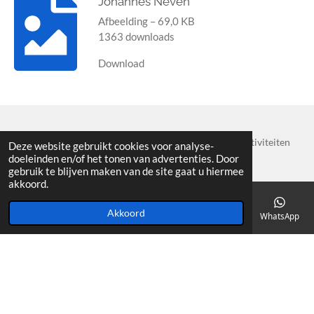
Johannes Neven
Afbeelding – 69,0 KB
1363 downloads
Download
Voor meer informatie over de muzikale en artistieke activiteiten
Deze website gebruikt cookies voor analyse-
doeleinden en/of het tonen van advertenties. Door
van Johannes Neven:
www.janneven.nl
gebruik te blijven maken van de site gaat u hiermee
akkoord.
Algemene voorwaarden Johannes Neven
Akkoord
E-mailadres
Telefoonnummer
Kaart
YouTube
WhatsApp
© by JK 2020 - 2021 Pianostemmer Johannes Neven